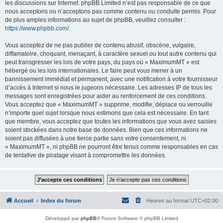
les discussions sur Internet. phpBB Limited n’est pas responsable de ce que
nous acceptons ou n’acceptons pas comme contenu ou conduite permis. Pour
de plus amples informations au sujet de phpBB, veuillez consulter :
https://www.phpbb.com/
.
Vous acceptez de ne pas publier de contenu abusif, obscène, vulgaire,
diffamatoire, choquant, menaçant, à caractère sexuel ou tout autre contenu qui
peut transgresser les lois de votre pays, du pays où « MaximumMT » est
hébergé ou les lois internationales. Le faire peut vous mener à un
bannissement immédiat et permanent, avec une notification à votre fournisseur
d’accès à Internet si nous le jugeons nécessaire. Les adresses IP de tous les
messages sont enregistrées pour aider au renforcement de ces conditions.
Vous acceptez que « MaximumMT » supprime, modifie, déplace ou verrouille
n’importe quel sujet lorsque nous estimons que cela est nécessaire. En tant
que membre, vous acceptez que toutes les informations que vous avez saisies
soient stockées dans notre base de données. Bien que ces informations ne
soient pas diffusées à une tierce partie sans votre consentement, ni
« MaximumMT », ni phpBB ne pourront être tenus comme responsables en cas
de tentative de piratage visant à compromettre les données.
Accueil
Index du forum
Heures au format
UTC+02:00
Développé par
phpBB
® Forum Software © phpBB Limited