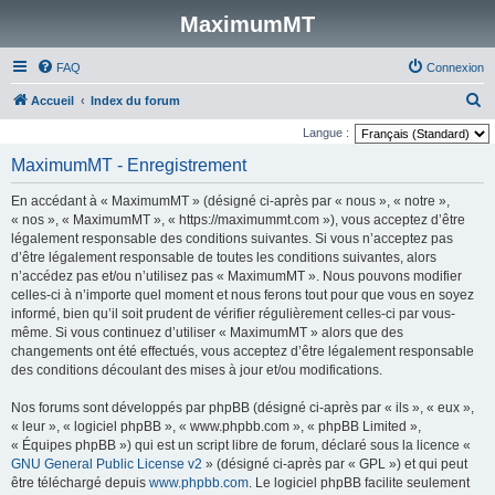
MaximumMT
FAQ
Connexion
R
Accueil
Index du forum
e
Langue :
c
MaximumMT - Enregistrement
h
En accédant à « MaximumMT » (désigné ci-après par « nous », « notre »,
e
« nos », « MaximumMT », « https://maximummt.com »), vous acceptez d’être
r
légalement responsable des conditions suivantes. Si vous n’acceptez pas
d’être légalement responsable de toutes les conditions suivantes, alors
c
n’accédez pas et/ou n’utilisez pas « MaximumMT ». Nous pouvons modifier
h
celles-ci à n’importe quel moment et nous ferons tout pour que vous en soyez
e
informé, bien qu’il soit prudent de vérifier régulièrement celles-ci par vous-
même. Si vous continuez d’utiliser « MaximumMT » alors que des
r
changements ont été effectués, vous acceptez d’être légalement responsable
des conditions découlant des mises à jour et/ou modifications.
Nos forums sont développés par phpBB (désigné ci-après par « ils », « eux »,
« leur », « logiciel phpBB », « www.phpbb.com », « phpBB Limited »,
« Équipes phpBB ») qui est un script libre de forum, déclaré sous la licence «
GNU General Public License v2
» (désigné ci-après par « GPL ») et qui peut
être téléchargé depuis
www.phpbb.com
. Le logiciel phpBB facilite seulement