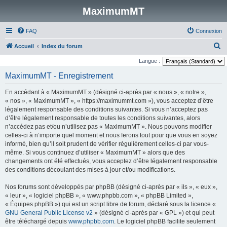
MaximumMT
FAQ
Connexion
R
Accueil
Index du forum
e
Langue :
c
MaximumMT - Enregistrement
h
En accédant à « MaximumMT » (désigné ci-après par « nous », « notre »,
e
« nos », « MaximumMT », « https://maximummt.com »), vous acceptez d’être
r
légalement responsable des conditions suivantes. Si vous n’acceptez pas
d’être légalement responsable de toutes les conditions suivantes, alors
c
n’accédez pas et/ou n’utilisez pas « MaximumMT ». Nous pouvons modifier
h
celles-ci à n’importe quel moment et nous ferons tout pour que vous en soyez
e
informé, bien qu’il soit prudent de vérifier régulièrement celles-ci par vous-
même. Si vous continuez d’utiliser « MaximumMT » alors que des
r
changements ont été effectués, vous acceptez d’être légalement responsable
des conditions découlant des mises à jour et/ou modifications.
Nos forums sont développés par phpBB (désigné ci-après par « ils », « eux »,
« leur », « logiciel phpBB », « www.phpbb.com », « phpBB Limited »,
« Équipes phpBB ») qui est un script libre de forum, déclaré sous la licence «
GNU General Public License v2
» (désigné ci-après par « GPL ») et qui peut
être téléchargé depuis
www.phpbb.com
. Le logiciel phpBB facilite seulement