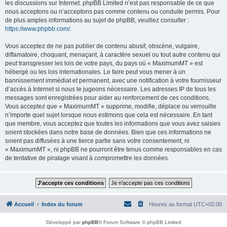
les discussions sur Internet. phpBB Limited n’est pas responsable de ce que
nous acceptons ou n’acceptons pas comme contenu ou conduite permis. Pour
de plus amples informations au sujet de phpBB, veuillez consulter :
https://www.phpbb.com/
.
Vous acceptez de ne pas publier de contenu abusif, obscène, vulgaire,
diffamatoire, choquant, menaçant, à caractère sexuel ou tout autre contenu qui
peut transgresser les lois de votre pays, du pays où « MaximumMT » est
hébergé ou les lois internationales. Le faire peut vous mener à un
bannissement immédiat et permanent, avec une notification à votre fournisseur
d’accès à Internet si nous le jugeons nécessaire. Les adresses IP de tous les
messages sont enregistrées pour aider au renforcement de ces conditions.
Vous acceptez que « MaximumMT » supprime, modifie, déplace ou verrouille
n’importe quel sujet lorsque nous estimons que cela est nécessaire. En tant
que membre, vous acceptez que toutes les informations que vous avez saisies
soient stockées dans notre base de données. Bien que ces informations ne
soient pas diffusées à une tierce partie sans votre consentement, ni
« MaximumMT », ni phpBB ne pourront être tenus comme responsables en cas
de tentative de piratage visant à compromettre les données.
Accueil
Index du forum
Heures au format
UTC+02:00
Développé par
phpBB
® Forum Software © phpBB Limited