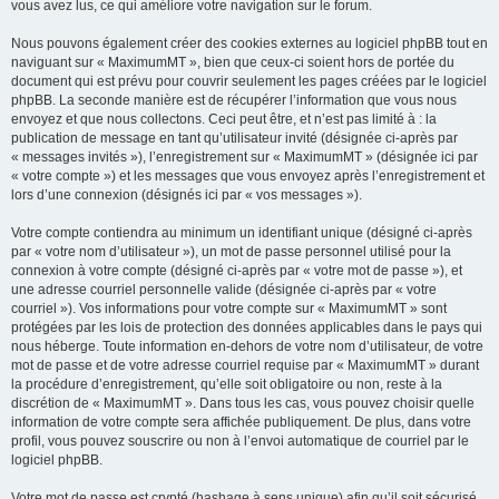
vous avez lus, ce qui améliore votre navigation sur le forum.
Nous pouvons également créer des cookies externes au logiciel phpBB tout en
naviguant sur « MaximumMT », bien que ceux-ci soient hors de portée du
document qui est prévu pour couvrir seulement les pages créées par le logiciel
phpBB. La seconde manière est de récupérer l’information que vous nous
envoyez et que nous collectons. Ceci peut être, et n’est pas limité à : la
publication de message en tant qu’utilisateur invité (désignée ci-après par
« messages invités »), l’enregistrement sur « MaximumMT » (désignée ici par
« votre compte ») et les messages que vous envoyez après l’enregistrement et
lors d’une connexion (désignés ici par « vos messages »).
Votre compte contiendra au minimum un identifiant unique (désigné ci-après
par « votre nom d’utilisateur »), un mot de passe personnel utilisé pour la
connexion à votre compte (désigné ci-après par « votre mot de passe »), et
une adresse courriel personnelle valide (désignée ci-après par « votre
courriel »). Vos informations pour votre compte sur « MaximumMT » sont
protégées par les lois de protection des données applicables dans le pays qui
nous héberge. Toute information en-dehors de votre nom d’utilisateur, de votre
mot de passe et de votre adresse courriel requise par « MaximumMT » durant
la procédure d’enregistrement, qu’elle soit obligatoire ou non, reste à la
discrétion de « MaximumMT ». Dans tous les cas, vous pouvez choisir quelle
information de votre compte sera affichée publiquement. De plus, dans votre
profil, vous pouvez souscrire ou non à l’envoi automatique de courriel par le
logiciel phpBB.
Votre mot de passe est crypté (hashage à sens unique) afin qu’il soit sécurisé.