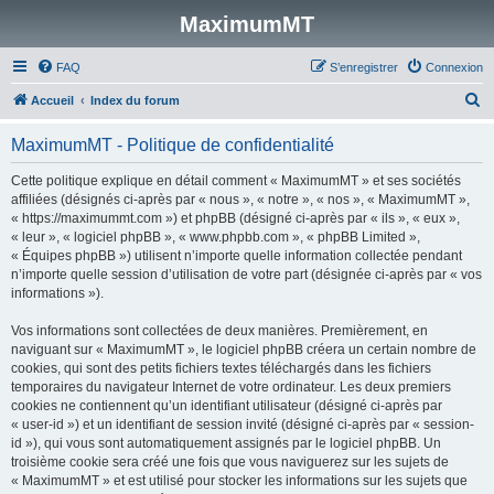
MaximumMT
FAQ
S’enregistrer
Connexion
R
Accueil
Index du forum
e
MaximumMT - Politique de confidentialité
c
h
Cette politique explique en détail comment « MaximumMT » et ses sociétés
affiliées (désignés ci-après par « nous », « notre », « nos », « MaximumMT »,
e
« https://maximummt.com ») et phpBB (désigné ci-après par « ils », « eux »,
r
« leur », « logiciel phpBB », « www.phpbb.com », « phpBB Limited »,
« Équipes phpBB ») utilisent n’importe quelle information collectée pendant
c
n’importe quelle session d’utilisation de votre part (désignée ci-après par « vos
h
informations »).
e
Vos informations sont collectées de deux manières. Premièrement, en
r
naviguant sur « MaximumMT », le logiciel phpBB créera un certain nombre de
cookies, qui sont des petits fichiers textes téléchargés dans les fichiers
temporaires du navigateur Internet de votre ordinateur. Les deux premiers
cookies ne contiennent qu’un identifiant utilisateur (désigné ci-après par
« user-id ») et un identifiant de session invité (désigné ci-après par « session-
id »), qui vous sont automatiquement assignés par le logiciel phpBB. Un
troisième cookie sera créé une fois que vous naviguerez sur les sujets de
« MaximumMT » et est utilisé pour stocker les informations sur les sujets que