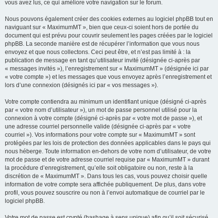
vous avez lus, ce qui améliore votre navigation sur le forum.
Nous pouvons également créer des cookies externes au logiciel phpBB tout en
naviguant sur « MaximumMT », bien que ceux-ci soient hors de portée du
document qui est prévu pour couvrir seulement les pages créées par le logiciel
phpBB. La seconde manière est de récupérer l’information que vous nous
envoyez et que nous collectons. Ceci peut être, et n’est pas limité à : la
publication de message en tant qu’utilisateur invité (désignée ci-après par
« messages invités »), l’enregistrement sur « MaximumMT » (désignée ici par
« votre compte ») et les messages que vous envoyez après l’enregistrement et
lors d’une connexion (désignés ici par « vos messages »).
Votre compte contiendra au minimum un identifiant unique (désigné ci-après
par « votre nom d’utilisateur »), un mot de passe personnel utilisé pour la
connexion à votre compte (désigné ci-après par « votre mot de passe »), et
une adresse courriel personnelle valide (désignée ci-après par « votre
courriel »). Vos informations pour votre compte sur « MaximumMT » sont
protégées par les lois de protection des données applicables dans le pays qui
nous héberge. Toute information en-dehors de votre nom d’utilisateur, de votre
mot de passe et de votre adresse courriel requise par « MaximumMT » durant
la procédure d’enregistrement, qu’elle soit obligatoire ou non, reste à la
discrétion de « MaximumMT ». Dans tous les cas, vous pouvez choisir quelle
information de votre compte sera affichée publiquement. De plus, dans votre
profil, vous pouvez souscrire ou non à l’envoi automatique de courriel par le
logiciel phpBB.
Votre mot de passe est crypté (hashage à sens unique) afin qu’il soit sécurisé.