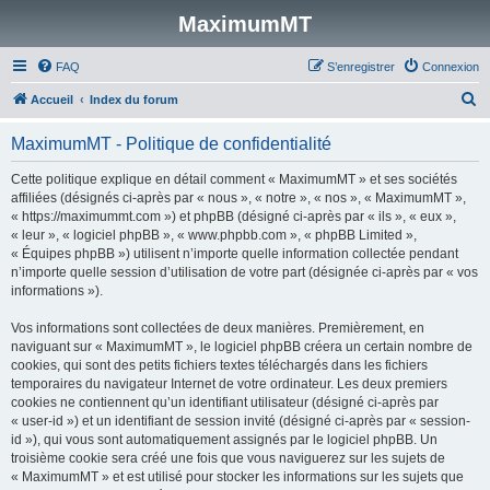
MaximumMT
FAQ
S’enregistrer
Connexion
R
Accueil
Index du forum
e
MaximumMT - Politique de confidentialité
c
h
Cette politique explique en détail comment « MaximumMT » et ses sociétés
affiliées (désignés ci-après par « nous », « notre », « nos », « MaximumMT »,
e
« https://maximummt.com ») et phpBB (désigné ci-après par « ils », « eux »,
r
« leur », « logiciel phpBB », « www.phpbb.com », « phpBB Limited »,
« Équipes phpBB ») utilisent n’importe quelle information collectée pendant
c
n’importe quelle session d’utilisation de votre part (désignée ci-après par « vos
h
informations »).
e
Vos informations sont collectées de deux manières. Premièrement, en
r
naviguant sur « MaximumMT », le logiciel phpBB créera un certain nombre de
cookies, qui sont des petits fichiers textes téléchargés dans les fichiers
temporaires du navigateur Internet de votre ordinateur. Les deux premiers
cookies ne contiennent qu’un identifiant utilisateur (désigné ci-après par
« user-id ») et un identifiant de session invité (désigné ci-après par « session-
id »), qui vous sont automatiquement assignés par le logiciel phpBB. Un
troisième cookie sera créé une fois que vous naviguerez sur les sujets de
« MaximumMT » et est utilisé pour stocker les informations sur les sujets que