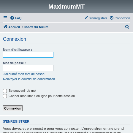
MaximumMT
FAQ
S’enregistrer
Connexion
R
Accueil
Index du forum
e
Connexion
c
h
Nom d’utilisateur :
e
r
Mot de passe :
c
J’ai oublié mon mot de passe
h
Renvoyer le courriel de confirmation
e
Se souvenir de moi
r
Cacher mon statut en ligne pour cette session
S’ENREGISTRER
Vous devez être enregistré pour vous connecter. L’enregistrement ne prend