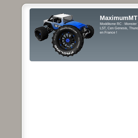
MaximumMT
Modélisme RC : Monster 
LST, Cen Genesis, Thunde
en France !