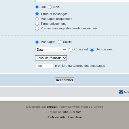
Oui
Non
Titres et messages
Messages uniquement
Titres uniquement
Premier message des sujets uniquement
Messages
Sujets
Croissant
Décroissant
premiers caractères des messages
Nou
Développé par
phpBB
® Forum Software © phpBB Limited
Traduit par
phpBB-fr.com
Confidentialité
|
Conditions