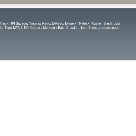
Truck HPI Savage, Traxxas Revo, E-Revo, E-maxx, T-Maxx, Rustler, Slash, Losi
r Tiger MTA 4, FG Marder / Monster / Baja, Crawler... Le n°1 des grosses roues