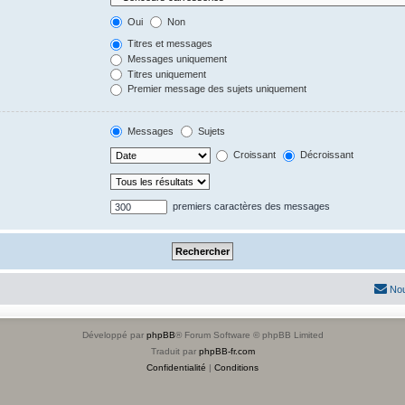
Oui
Non
Titres et messages
Messages uniquement
Titres uniquement
Premier message des sujets uniquement
Messages
Sujets
Croissant
Décroissant
premiers caractères des messages
Nou
Développé par
phpBB
® Forum Software © phpBB Limited
Traduit par
phpBB-fr.com
Confidentialité
|
Conditions