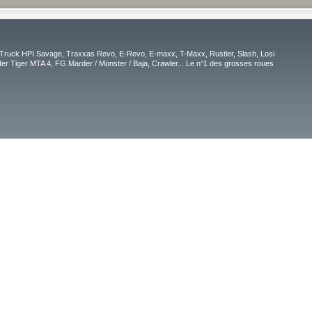
Truck HPI Savage, Traxxas Revo, E-Revo, E-maxx, T-Maxx, Rustler, Slash, Losi
r Tiger MTA 4, FG Marder / Monster / Baja, Crawler... Le n°1 des grosses roues