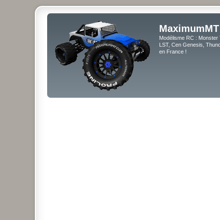
MaximumMT
Modélisme RC : Monster 
LST, Cen Genesis, Thunde
en France !