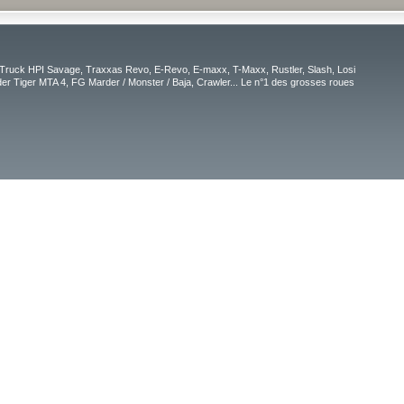
Truck HPI Savage, Traxxas Revo, E-Revo, E-maxx, T-Maxx, Rustler, Slash, Losi
r Tiger MTA 4, FG Marder / Monster / Baja, Crawler... Le n°1 des grosses roues