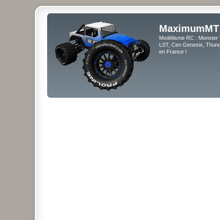
MaximumMT
Modélisme RC : Monster 
LST, Cen Genesis, Thunde
en France !