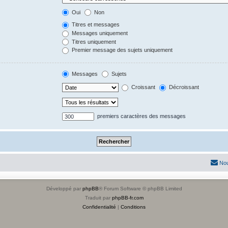
Oui
Non
Titres et messages
Messages uniquement
Titres uniquement
Premier message des sujets uniquement
Messages
Sujets
Croissant
Décroissant
premiers caractères des messages
Nou
Développé par
phpBB
® Forum Software © phpBB Limited
Traduit par
phpBB-fr.com
Confidentialité
|
Conditions