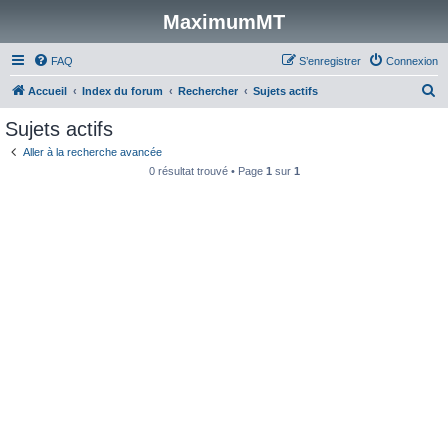
MaximumMT
FAQ
S’enregistrer
Connexion
R
Accueil
Index du forum
Rechercher
Sujets actifs
e
Sujets actifs
c
Aller à la recherche avancée
h
0 résultat trouvé • Page
1
sur
1
e
r
c
h
e
r