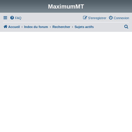
MaximumMT
FAQ
S’enregistrer
Connexion
R
Accueil
Index du forum
Rechercher
Sujets actifs
e
c
h
e
r
c
h
e
r