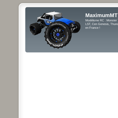
MaximumMT
Modélisme RC : Monster 
LST, Cen Genesis, Thunde
en France !