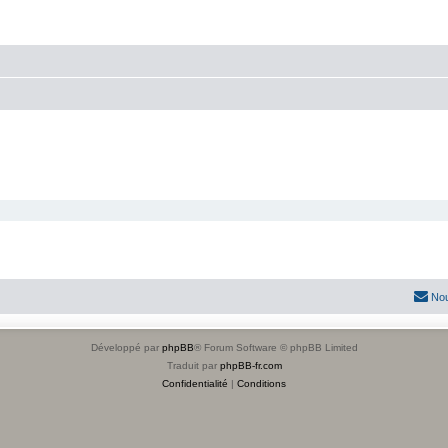
Nou
Développé par
phpBB
® Forum Software © phpBB Limited
Traduit par
phpBB-fr.com
Confidentialité
|
Conditions