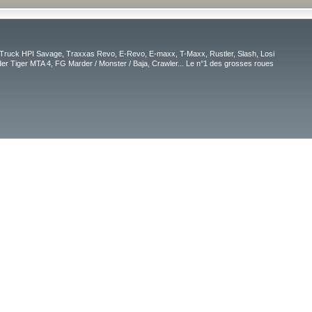
Truck HPI Savage, Traxxas Revo, E-Revo, E-maxx, T-Maxx, Rustler, Slash, Losi
r Tiger MTA 4, FG Marder / Monster / Baja, Crawler... Le n°1 des grosses roues