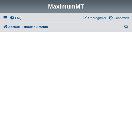
MaximumMT
FAQ
S’enregistrer
Connexion
R
Accueil
Index du forum
e
c
h
e
r
c
h
e
r