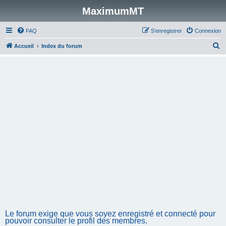
MaximumMT
FAQ
S’enregistrer
Connexion
R
Accueil
Index du forum
e
c
h
e
r
c
h
e
r
Le forum exige que vous soyez enregistré et connecté pour
pouvoir consulter le profil des membres.