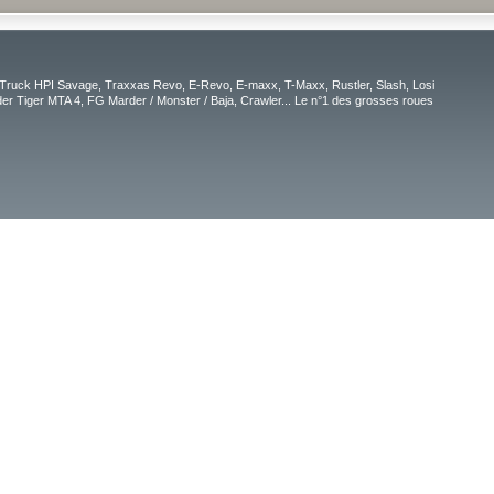
Truck HPI Savage, Traxxas Revo, E-Revo, E-maxx, T-Maxx, Rustler, Slash, Losi
r Tiger MTA 4, FG Marder / Monster / Baja, Crawler... Le n°1 des grosses roues