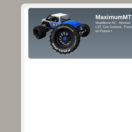
MaximumMT
Modélisme RC : Monster 
LST, Cen Genesis, Thunde
en France !