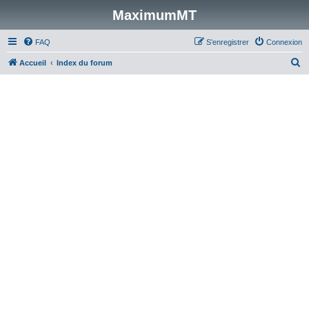
MaximumMT
FAQ
S’enregistrer
Connexion
R
Accueil
Index du forum
e
c
h
e
r
c
h
e
r