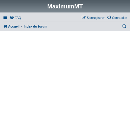
MaximumMT
FAQ
S’enregistrer
Connexion
R
Accueil
Index du forum
e
c
h
e
r
c
h
e
r