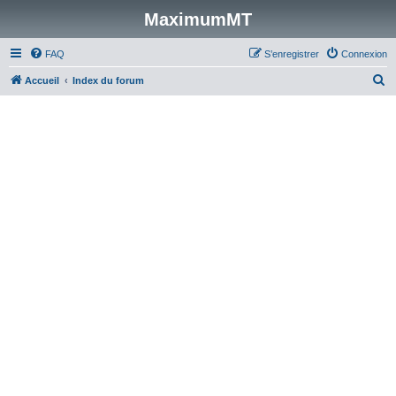
MaximumMT
FAQ
S’enregistrer
Connexion
R
Accueil
Index du forum
e
c
h
e
r
c
h
e
r