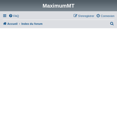
MaximumMT
FAQ
S’enregistrer
Connexion
R
Accueil
Index du forum
e
c
h
e
r
c
h
e
r