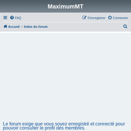
MaximumMT
FAQ
S’enregistrer
Connexion
R
Accueil
Index du forum
e
c
h
e
r
c
h
e
r
Le forum exige que vous soyez enregistré et connecté pour
pouvoir consulter le profil des membres.