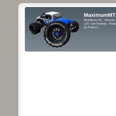
MaximumMT
Modélisme RC : Monster 
LST, Cen Genesis, Thunde
en France !