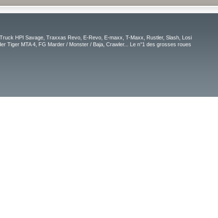
Truck HPI Savage, Traxxas Revo, E-Revo, E-maxx, T-Maxx, Rustler, Slash, Losi
r Tiger MTA 4, FG Marder / Monster / Baja, Crawler... Le n°1 des grosses roues