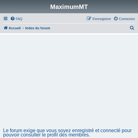
MaximumMT
FAQ
S’enregistrer
Connexion
R
Accueil
Index du forum
e
c
h
e
r
c
h
e
r
Le forum exige que vous soyez enregistré et connecté pour
pouvoir consulter le profil des membres.