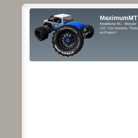
MaximumMT
Modélisme RC : Monster 
LST, Cen Genesis, Thunde
en France !