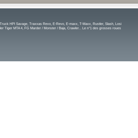
Truck HPI Savage, Traxxas Revo, E-Revo, E-maxx, T-Maxx, Rustler, Slash, Losi
r Tiger MTA 4, FG Marder / Monster / Baja, Crawler... Le n°1 des grosses roues