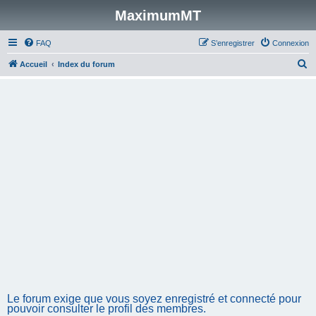
MaximumMT
FAQ
S’enregistrer
Connexion
R
Accueil
Index du forum
e
c
h
e
r
c
h
e
r
Le forum exige que vous soyez enregistré et connecté pour
pouvoir consulter le profil des membres.