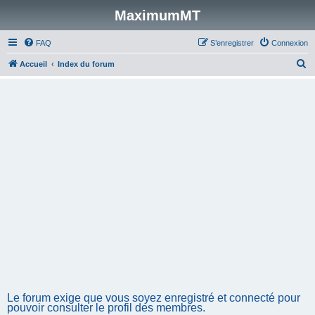
MaximumMT
FAQ
S’enregistrer
Connexion
R
Accueil
Index du forum
e
c
h
e
r
c
h
e
r
Le forum exige que vous soyez enregistré et connecté pour
pouvoir consulter le profil des membres.