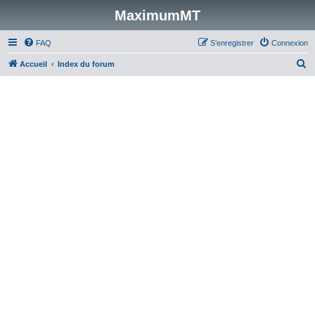
MaximumMT
FAQ
S’enregistrer
Connexion
R
Accueil
Index du forum
e
c
h
e
r
c
h
e
r