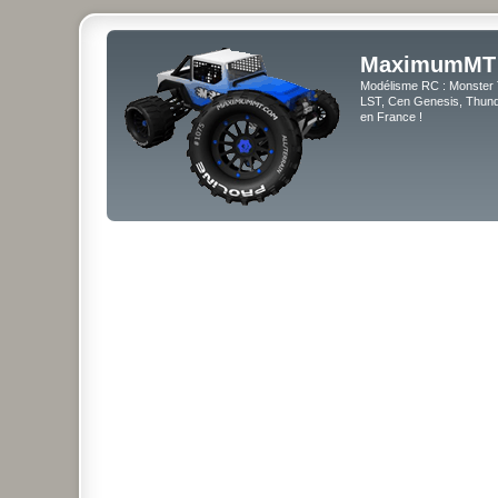
MaximumMT
Modélisme RC : Monster 
LST, Cen Genesis, Thunde
en France !