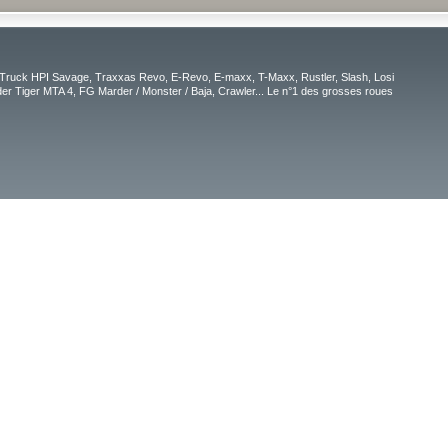
Truck HPI Savage, Traxxas Revo, E-Revo, E-maxx, T-Maxx, Rustler, Slash, Losi
r Tiger MTA 4, FG Marder / Monster / Baja, Crawler... Le n°1 des grosses roues