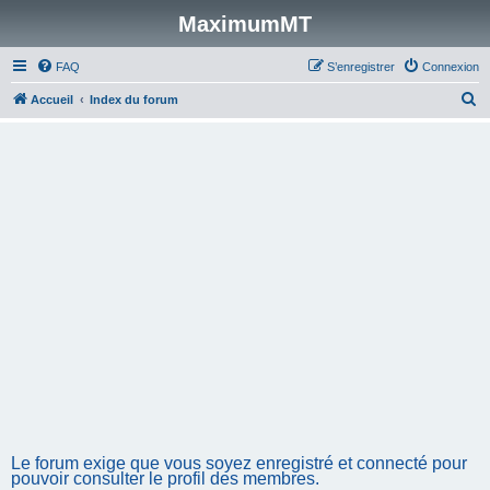
MaximumMT
FAQ
S’enregistrer
Connexion
R
Accueil
Index du forum
e
c
h
e
r
c
h
e
r
Le forum exige que vous soyez enregistré et connecté pour
pouvoir consulter le profil des membres.