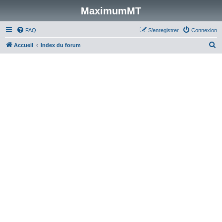
MaximumMT
FAQ
S’enregistrer
Connexion
R
Accueil
Index du forum
e
c
h
e
r
c
h
e
r