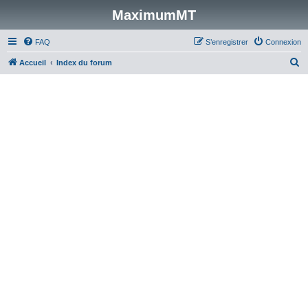
MaximumMT
FAQ
S’enregistrer
Connexion
R
Accueil
Index du forum
e
c
h
e
r
c
h
e
r