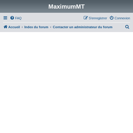
MaximumMT
FAQ
S’enregistrer
Connexion
R
Accueil
Index du forum
Contacter un administrateur du forum
e
c
h
e
r
c
h
e
r