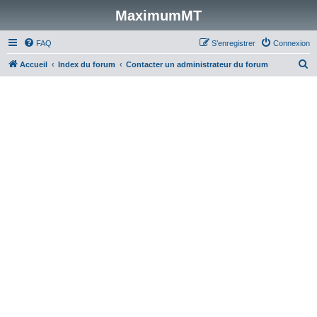
MaximumMT
FAQ
S’enregistrer
Connexion
R
Accueil
Index du forum
Contacter un administrateur du forum
e
c
h
e
r
c
h
e
r