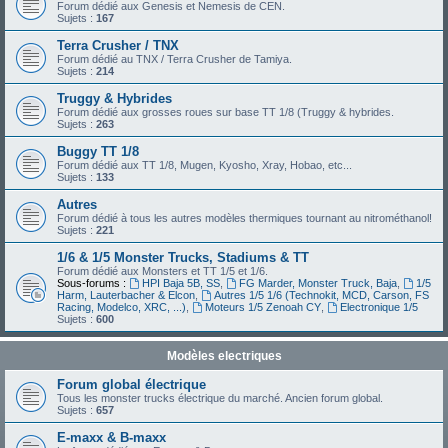
Forum dédié aux Genesis et Nemesis de CEN.
Sujets :
167
Terra Crusher / TNX
Forum dédié au TNX / Terra Crusher de Tamiya.
Sujets :
214
Truggy & Hybrides
Forum dédié aux grosses roues sur base TT 1/8 (Truggy & hybrides.
Sujets :
263
Buggy TT 1/8
Forum dédié aux TT 1/8, Mugen, Kyosho, Xray, Hobao, etc...
Sujets :
133
Autres
Forum dédié à tous les autres modèles thermiques tournant au nitrométhanol!
Sujets :
221
1/6 & 1/5 Monster Trucks, Stadiums & TT
Forum dédié aux Monsters et TT 1/5 et 1/6.
Sous-forums :
HPI Baja 5B, SS
,
FG Marder, Monster Truck, Baja
,
1/5
Harm, Lauterbacher & Elcon
,
Autres 1/5 1/6 (Technokit, MCD, Carson, FS
Racing, Modelco, XRC, ...)
,
Moteurs 1/5 Zenoah CY
,
Electronique 1/5
Sujets :
600
Modèles electriques
Forum global électrique
Tous les monster trucks électrique du marché. Ancien forum global.
Sujets :
657
E-maxx & B-maxx