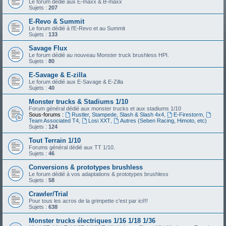
Le forum dédié aux E-maxx & B-maxx
Sujets :
207
E-Revo & Summit
Le forum dédié à l'E-Revo et au Summit
Sujets :
133
Savage Flux
Le forum dédié au nouveau Monster truck brushless HPI.
Sujets :
80
E-Savage & E-zilla
Le forum dédié aux E-Savage & E-Zilla
Sujets :
40
Monster trucks & Stadiums 1/10
Forum général dédié aux monster trucks et aux stadiums 1/10
Sous-forums :
Rustler, Stampede, Slash & Slash 4x4
,
E-Firestorm
,
Team Associated T4
,
Losi XXT
,
Autres (Seben Racing, Himoto, etc)
Sujets :
124
Tout Terrain 1/10
Forums général dédié aux TT 1/10.
Sujets :
46
Conversions & prototypes brushless
Le forum dédié à vos adaptations & prototypes brushless
Sujets :
58
Crawler/Trial
Pour tous les acros de la grimpette c'est par ici!!!
Sujets :
638
Monster trucks électriques 1/16 1/18 1/36