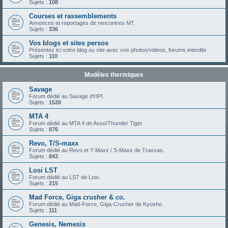
Sujets :
108
Courses et rassemblements
Annonces et reportages de rencontres MT.
Sujets :
336
Vos blogs et sites persos
Présentez ici votre blog ou site avec vos photos/videos, forums interdits
Sujets :
110
Modèles thermiques
Savage
Forum dédié au Savage d'HPI.
Sujets :
1520
MTA 4
Forum dédié au MTA 4 de Asso/Thunder Tiger
Sujets :
876
Revo, T/S-maxx
Forum dédié au Revo et T-Maxx / S-Maxx de Traxxas.
Sujets :
843
Losi LST
Forum dédié au LST de Losi.
Sujets :
215
Mad Force, Giga crusher & co.
Forum dédié au Mad-Force, Giga-Crusher de Kyosho.
Sujets :
111
Genesis, Nemesis