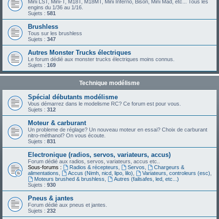
Mini LST, Mini-T, M18T, M18MT, Mini Inferno, Bison, Mini Mad, etc... Tous les
engins du 1/36 au 1/16.
Sujets :
581
Brushless
Tous sur les brushless
Sujets :
347
Autres Monster Trucks électriques
Le forum dédié aux monster trucks électriques moins connus.
Sujets :
169
Technique modélisme
Spécial débutants modélisme
Vous démarrez dans le modelisme RC? Ce forum est pour vous.
Sujets :
312
Moteur & carburant
Un probleme de réglage? Un nouveau moteur en essai? Choix de carburant
nitro-méthanol? On vous écoute.
Sujets :
831
Electronique (radios, servos, variateurs, accus)
Forum dédié aux radios, servos, variateurs, accus etc..
Sous-forums :
Radios & récepteurs
,
Servos
,
Chargeurs &
alimentations
,
Accus (Nimh, nicd, lipo, lilo)
,
Variateurs, controleurs (esc)
,
Moteurs brushed & brushless
,
Autres (failsafes, led, etc...)
Sujets :
930
Pneus & jantes
Forum dédié aux pneus et jantes.
Sujets :
232