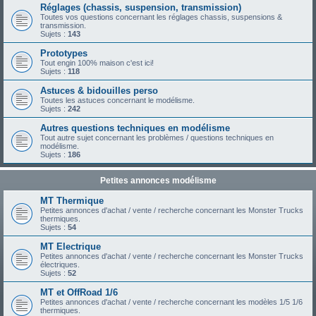
Réglages (chassis, suspension, transmission)
Toutes vos questions concernant les réglages chassis, suspensions &
transmission.
Sujets :
143
Prototypes
Tout engin 100% maison c'est ici!
Sujets :
118
Astuces & bidouilles perso
Toutes les astuces concernant le modélisme.
Sujets :
242
Autres questions techniques en modélisme
Tout autre sujet concernant les problèmes / questions techniques en
modélisme.
Sujets :
186
Petites annonces modélisme
MT Thermique
Petites annonces d'achat / vente / recherche concernant les Monster Trucks
thermiques.
Sujets :
54
MT Electrique
Petites annonces d'achat / vente / recherche concernant les Monster Trucks
électriques.
Sujets :
52
MT et OffRoad 1/6
Petites annonces d'achat / vente / recherche concernant les modèles 1/5 1/6
thermiques.