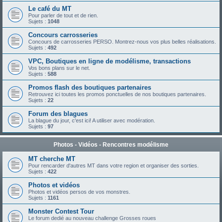
Le café du MT
Pour parler de tout et de rien.
Sujets :
1048
Concours carrosseries
Concours de carrosseries PERSO. Montrez-nous vos plus belles réalisations.
Sujets :
492
VPC, Boutiques en ligne de modélisme, transactions
Vos bons plans sur le net.
Sujets :
588
Promos flash des boutiques partenaires
Retrouvez ici toutes les promos ponctuelles de nos boutiques partenaires.
Sujets :
22
Forum des blagues
La blague du jour, c'est ici! A utiliser avec modération.
Sujets :
97
Photos - Vidéos - Rencontres modélisme
MT cherche MT
Pour rencarder d'autres MT dans votre region et organiser des sorties.
Sujets :
422
Photos et vidéos
Photos et vidéos persos de vos monstres.
Sujets :
1161
Monster Contest Tour
Le forum dedié au nouveau challenge Grosses roues