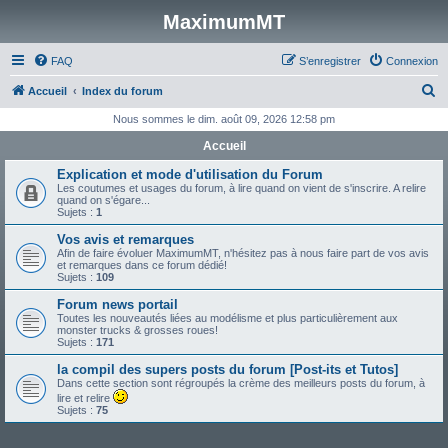
MaximumMT
FAQ
S’enregistrer
Connexion
R
Accueil
Index du forum
e
Nous sommes le dim. août 09, 2026 12:58 pm
c
Accueil
h
Explication et mode d'utilisation du Forum
e
Les coutumes et usages du forum, à lire quand on vient de s'inscrire. A relire
quand on s'égare...
r
Sujets :
1
c
Vos avis et remarques
Afin de faire évoluer MaximumMT, n'hésitez pas à nous faire part de vos avis
h
et remarques dans ce forum dédié!
Sujets :
109
e
Forum news portail
r
Toutes les nouveautés liées au modélisme et plus particulièrement aux
monster trucks & grosses roues!
Sujets :
171
la compil des supers posts du forum [Post-its et Tutos]
Dans cette section sont régroupés la crème des meilleurs posts du forum, à
lire et relire
Sujets :
75