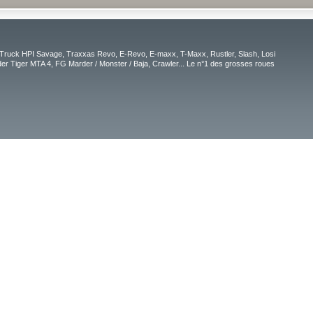
Truck HPI Savage, Traxxas Revo, E-Revo, E-maxx, T-Maxx, Rustler, Slash, Losi
r Tiger MTA 4, FG Marder / Monster / Baja, Crawler... Le n°1 des grosses roues