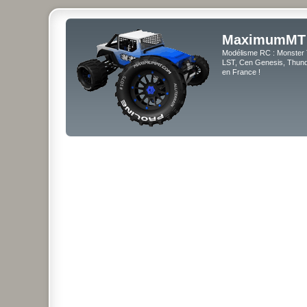
MaximumMT
Modélisme RC : Monster 
LST, Cen Genesis, Thunde
en France !