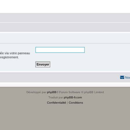
iée via votre panneau
enregistrement.
Nou
Développé par
phpBB
® Forum Software © phpBB Limited
Traduit par
phpBB-fr.com
Confidentialité
|
Conditions