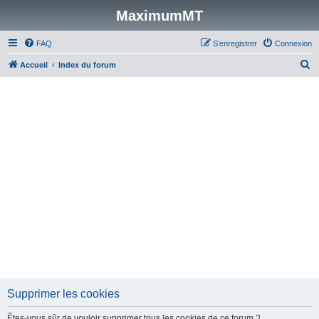
MaximumMT
FAQ
S’enregistrer
Connexion
R
Accueil
Index du forum
e
c
h
e
r
c
h
e
r
Supprimer les cookies
Êtes-vous sûr de vouloir supprimer tous les cookies de ce forum ?