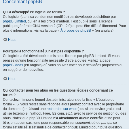
Concernant phpBB
Qui a développé ce logiciel de forum ?
Ce logiciel (dans sa version non modifiée) est développé et distribué par
phpBB Limited
, qui en a les droits d’auteur. Il est publié sous la licence
publique générale GNU version 2 (GPL-2.0) et peut être diffusé librement. Pour
plus d’informations, visitez la page «
À propos de phpBB
» (en anglais).
Haut
Pourquoi la fonctionnalité X n’est pas disponible ?
Ce logiciel a été développé et mis sous licence par phpBB Limited. Si vous
pensez qu’une fonctionnalité nécessite d’être ajoutée, visitez la page
phpBB Ideas
(en anglais) où vous pouvez voter pour des idées proposées ou
en suggérer de nouvelles.
Haut
Qui contacter pour les abus ou les questions légales concernant ce
forum ?
Contactez n’importe lequel des administrateurs de la liste « L’équipe du
forum ». Si vous restez sans réponse alors prenez contact avec le propriétaire
du domaine (en faisant une
recherche sur whois
) ou si un service gratuit est
utilisé (exemple : Yahoo!, Free, f2s.com, etc.), avec le service de gestion ou des
abus. Notez que phpBB Limited
n’a absolument aucun contrôle
et ne peut
être, en aucun cas, tenu pour responsable sur
comment
,
où
ou
par qui
ce
forum est utilisé. Il est inutile de contacter phpBB Limited pour toute question