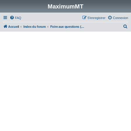
MaximumMT
FAQ
S’enregistrer
Connexion
R
Accueil
Index du forum
Foire aux questions (Questions posées fréquemment)
e
c
h
e
r
c
h
e
r