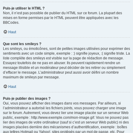
Puis-je utiliser le HTML ?
Non, il n’est pas possible de publier du HTML sur ce forum. La plupart des
mises en forme permises par le HTML peuvent être appliquées avec les
BBCodes.
Haut
Que sont les smileys ?
Les smileys, ou émoticônes, sont de petites images utilisées pour exprimer des
sentiments avec un code simple, exemple : :) signifie joyeux, :( signifie triste. La
liste complète des smileys est visible sur la page de rédaction de message.
Essayez toutefois de ne pas en abuser. Ils peuvent rapidement rendre un
message illisible et un modérateur peut décider de les retirer ou simplement
d’effacer le message. L’administrateur peut aussi avoir défini un nombre
maximum de smileys par message.
Haut
Puis-je publier des images ?
Oui, vous pouvez afficher des images dans vos messages. Par ailleurs, si
l’administrateur a autorisé les fichiers joints, vous pouvez charger une image
sur le forum. Autrement, vous devez lier une image placée sur un serveur Web
public, exemple : http://www.exemple.com/mon-image.gif. Vous ne pouvez pas
lier des images de votre ordinateur (sauf si c’est un serveur Web public) ni des
images placées derrière des mécanismes d’authentification, exemple : boîtes
aux lettres Hotmail ou Yahoo!, sites protégés par un mot de passe, etc. Pour