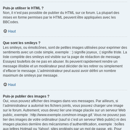
Puis-je utiliser le HTML ?
Non, il n’est pas possible de publier du HTML sur ce forum. La plupart des
mises en forme permises par le HTML peuvent être appliquées avec les
BBCodes.
Haut
Que sont les smileys ?
Les smileys, ou émoticônes, sont de petites images utilisées pour exprimer des
sentiments avec un code simple, exemple : :) signifie joyeux, :( signifie triste. La
liste complète des smileys est visible sur la page de rédaction de message.
Essayez toutefois de ne pas en abuser. Ils peuvent rapidement rendre un
message illisible et un modérateur peut décider de les retirer ou simplement
d’effacer le message. L’administrateur peut aussi avoir défini un nombre
maximum de smileys par message.
Haut
Puis-je publier des images ?
Oui, vous pouvez afficher des images dans vos messages. Par ailleurs, si
l’administrateur a autorisé les fichiers joints, vous pouvez charger une image
sur le forum. Autrement, vous devez lier une image placée sur un serveur Web
public, exemple : http://www.exemple.com/mon-image.gif. Vous ne pouvez pas
lier des images de votre ordinateur (sauf si c’est un serveur Web public) ni des
images placées derrière des mécanismes d’authentification, exemple : boîtes
aux lettres Hotmail ou Yahoo!, sites protégés par un mot de passe, etc. Pour