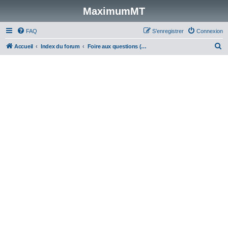
MaximumMT
FAQ
S’enregistrer
Connexion
R
Accueil
Index du forum
Foire aux questions (Questions posées fréquemment)
e
c
h
e
r
c
h
e
r